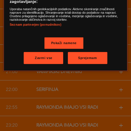
+
17:05
RAZOČARANE GOSPODINJE
zagotavljanje:
Uporaba natančnih geolokacijskih podatkov. Aktivno skeniranje značilnosti
naprave za identifikacijo. Shranjevanje in/ali dostop do podatkov na napravi.
+
Osebno prilagojeno oglaševanje in vsebina, merjenje oglaševanja in vsebine,
18:00
RAZOČARANE GOSPODINJE
raziskovanje občinstva in razvoj storitev.
Seznam partnerjev (ponudnikov)
+
19:00
ZDRAVNIKOVA VEST
Pokaži namene
+
20:00
ZDRAVNIKOVA VEST
Zavrni vse
Sprejemam
+
21:00
VAMPIRSKI DNEVNIKI
+
22:00
ŠERIFINJA
+
22:55
RAYMONDA IMAJO VSI RADI
+
23:20
RAYMONDA IMAJO VSI RADI