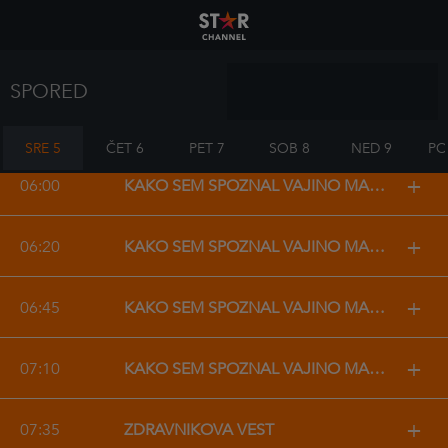
Sreda
SPORED
5 AVGUST
SRE 5
ČET 6
PET 7
SOB 8
NED 9
PO
+
06:00
KAKO SEM SPOZNAL VAJINO MAMO
+
06:20
KAKO SEM SPOZNAL VAJINO MAMO
+
06:45
KAKO SEM SPOZNAL VAJINO MAMO
+
07:10
KAKO SEM SPOZNAL VAJINO MAMO
+
07:35
ZDRAVNIKOVA VEST