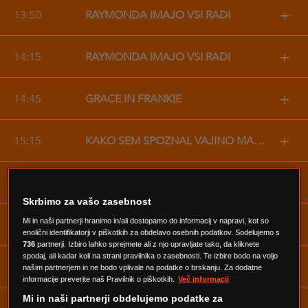
+
13:50
RAYMONDA IMAJO VSI RADI
+
14:15
RAYMONDA IMAJO VSI RADI
+
14:45
GRACE IN FRANKIE
+
15:15
KAKO SEM SPOZNAL VAJINO MAMO
+
15:45
KAKO SEM SPOZNAL VAJINO MAMO
Skrbimo za vašo zasebnost
+
Mi in naši partnerji hranimo in/ali dostopamo do informacij v napravi, kot so
16:10
KAKO SEM SPOZNAL VAJINO MAMO
enolični identifikatorji v piškotkih za obdelavo osebnih podatkov. Sodelujemo s
736
partnerji. Izbiro lahko sprejmete ali z njo upravljate tako, da kliknete
spodaj, ali kadar koli na strani pravilnika o zasebnosti. Te izbire bodo na voljo
+
16:35
KAKO SEM SPOZNAL VAJINO MAMO
našim partnerjem in ne bodo vplivale na podatke o brskanju. Za dodatne
informacije preverite naš Pravilnik o piškotkih.
Več informacij
Mi in naši partnerji obdelujemo podatke za