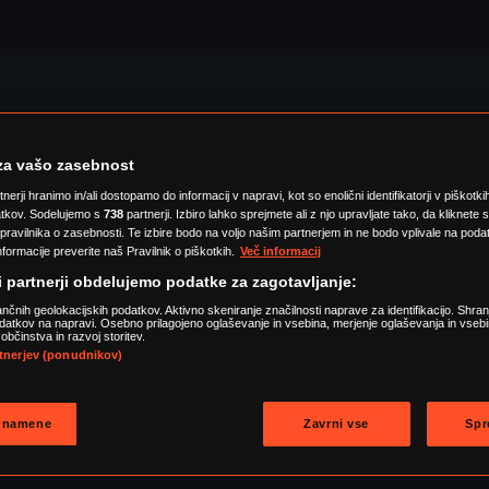
za vašo zasebnost
tnerji hranimo in/ali dostopamo do informacij v napravi, kot so enolični identifikatorji v piškotk
SRE 2
ČET 3
PET 4
tkov. Sodelujemo s
738
partnerji. Izbiro lahko sprejmete ali z njo upravljate tako, da kliknete 
i pravilnika o zasebnosti. Te izbire bodo na voljo našim partnerjem in ne bodo vplivale na poda
formacije preverite naš Pravilnik o piškotkih.
Več informacij
i partnerji obdelujemo podatke za zagotavljanje:
čnih geolokacijskih podatkov. Aktivno skeniranje značilnosti naprave za identifikacijo. Shranj
datkov na napravi. Osebno prilagojeno oglaševanje in vsebina, merjenje oglaševanja in vsebi
občinstva in razvoj storitev.
tnerjev (ponudnikov)
IJE
FILMI
VIDEOPOSNETKI
i namene
Zavrni vse
Spr