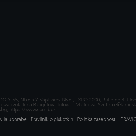
 Nikola Y. Vaptsarov Blvd., EXPO 2000, Building 4, Floor 6,
owalczuk, Irina Rangelova Totova – Marinova. Svet za elektronsk
em.bg, https://www.cem.bg/
vila uporabe
-
Pravilnik o piškotkih
-
Politika zasebnosti
-
PRAVI