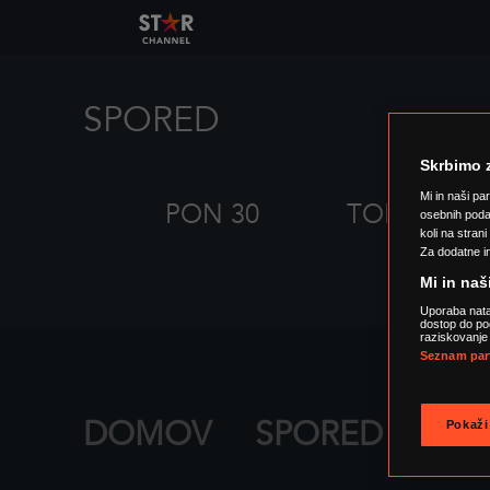
SPORED
Skrbimo 
Mi in naši par
PON 30
TOR 1
osebnih poda
koli na stran
Za dodatne in
Mi in naš
Uporaba natan
dostop do po
raziskovanje 
Seznam par
DOMOV
SPORED
SER
Pokaž