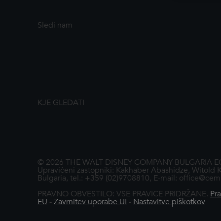
Sledi nam
KJE GLEDATI
© 2026 THE WALT DISNEY COMPANY BULGARIA EOOD. 55,
Upravičeni zastopniki: Kakhaber Abashidze, Witold K
Bulgaria, tel.: +359 (02)9708810, E-mail: office@c
PRAVNO OBVESTILO: VSE PRAVICE PRIDRŽANE.
Pra
EU
-
Zavrnitev uporabe UI
-
Nastavitve piškotkov