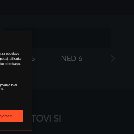
ih za obdelavo
SOB 5
NED 6
PON 7
spodaj, ali kadar
tke o brskanju.
evanje in/ali
ne,
ZAGOTOVI SI
ejemam