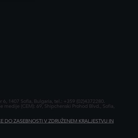
 1407 Sofia, Bulgaria, tel.: +359 (02)4372280.
e medije (CEM): 69, Shipchenski Prohod Blvd., Sofia,
CE DO ZASEBNOSTI V ZDRUŽENEM KRALJESTVU IN